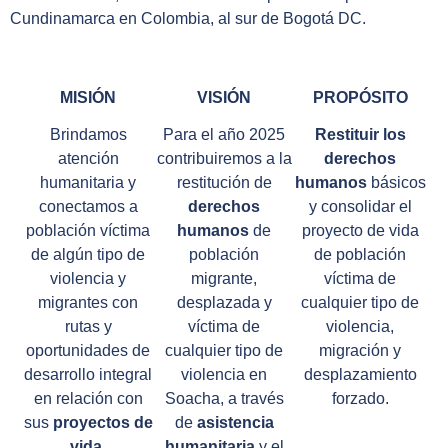
Cundinamarca en Colombia, al sur de Bogotá DC.
MISIÓN
VISIÓN
PROPÓSITO
Brindamos
Para el año 2025
Restituir los
atención
contribuiremos a la
derechos
humanitaria y
restitución de
humanos
básicos
conectamos a
derechos
y consolidar el
población víctima
humanos
de
proyecto de vida
de algún tipo de
población
de población
violencia y
migrante,
víctima de
migrantes con
desplazada y
cualquier tipo de
rutas y
víctima de
violencia,
oportunidades de
cualquier tipo de
migración y
desarrollo integral
violencia en
desplazamiento
en relación con
Soacha, a través
forzado.
sus
proyectos de
de
asistencia
vida.
humanitaria
y el