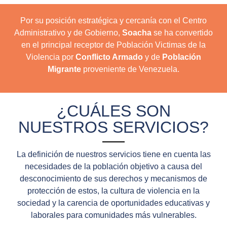
Por su posición estratégica y cercanía con el Centro
Administrativo y de Gobierno,
Soacha
se ha convertido
en el principal receptor de Población Victimas de la
Violencia por
Conflicto Armado
y de
Población
Migrante
proveniente de Venezuela.
¿CUÁLES SON
NUESTROS SERVICIOS?
La definición de nuestros servicios tiene en cuenta las
necesidades de la población objetivo a causa del
desconocimiento de sus derechos y mecanismos de
protección de estos, la cultura de violencia en la
sociedad y la carencia de oportunidades educativas y
laborales para comunidades más vulnerables.